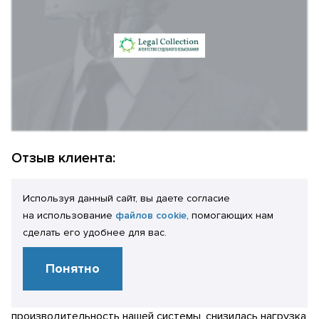
Отзыв клиента:
Богомолов М.В.
Используя данный сайт, вы даете согласие
Генеральный директор
на использование
файлов cookie
, помогающих нам
Проведенные работы позволили в сотни раз сократить
сделать его удобнее для вас.
количество ошибок конфликтов блокировок, а наше ИТ-
подразделение получило рекомендации по поддержке и
Понятно
развитию программного кода конфигурации. Кроме
этого, в целом возросла стабильность и
производительность нашей системы, снизилась нагрузка