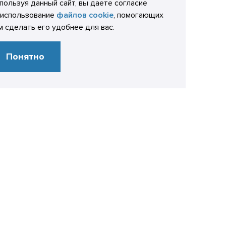
пользуя данный сайт, вы даете согласие
 использование
файлов cookie
, помогающих
м сделать его удобнее для вас.
Понятно
Телефон
+7 499 450 28 86
Адрес
119435 г. Москва,
ул. Малая Пироговская, 16