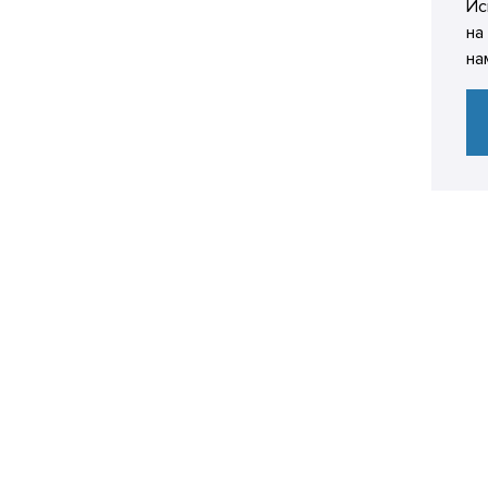
Ис
на
на
Компания
ТОЙЧИВОСТЬ
О КОМПАНИИ
ИЦЕНЗИЯ
НАШИ КЛИЕНТЫ
НАШИ ПАРТНЕРЫ
МЕРОПРИЯТИЯ