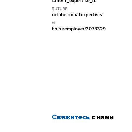
t.me/it_expertise_ru
RUTUBE
rutube.ru/u/itexpertise/
hh
hh.ru/employer/3073329
Свяжитесь
с нами