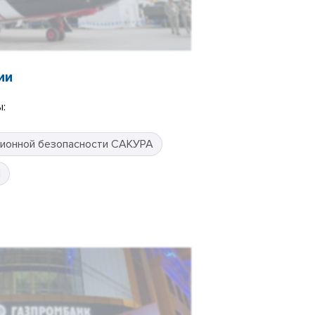
ии
:
ионной безопасности САКУРА
П