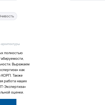
йчивость
-архитектуры
ых полностью
табируемости,
ьности. Выражаем
спертиза» как
я КОРП. Также
ая работа наших
ИТ-Экспертиза»
льной оценки.