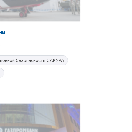
ии
:
ионной безопасности САКУРА
П