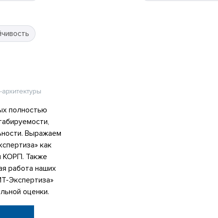
йчивость
-архитектуры
ых полностью
табируемости,
ьности. Выражаем
спертиза» как
я КОРП. Также
ая работа наших
ИТ-Экспертиза»
льной оценки.