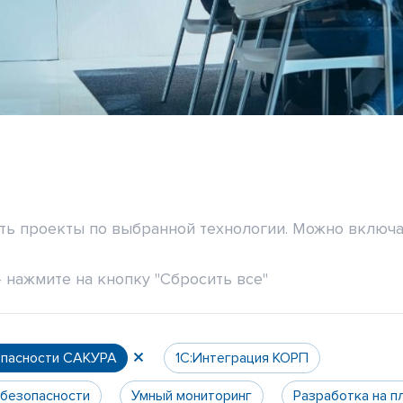
ить проекты по выбранной технологии. Можно включа
 нажмите на кнопку "Сбросить все"
опасности САКУРА
1С:Интеграция КОРП
 безопасности
Умный мониторинг
Разработка на п