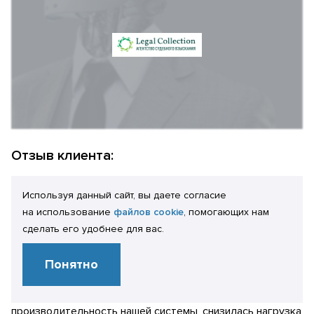
Отзыв клиента:
Богомолов М.В.
Используя данный сайт, вы даете согласие
Генеральный директор
на использование
файлов cookie
, помогающих нам
Проведенные работы позволили в сотни раз сократить
сделать его удобнее для вас.
количество ошибок конфликтов блокировок, а наше ИТ-
подразделение получило рекомендации по поддержке и
Понятно
развитию программного кода конфигурации. Кроме
этого, в целом возросла стабильность и
производительность нашей системы, снизилась нагрузка