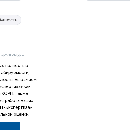
йчивость
-архитектуры
ых полностью
табируемости,
ьности. Выражаем
спертиза» как
я КОРП. Также
ая работа наших
ИТ-Экспертиза»
льной оценки.