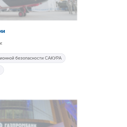
ии
:
ионной безопасности САКУРА
П