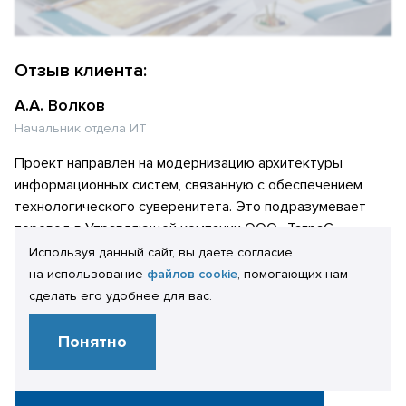
Отзыв клиента:
А.А. Волков
Начальник отдела ИТ
Проект направлен на модернизацию архитектуры
информационных систем, связанную с обеспечением
технологического суверенитета. Это подразумевает
перевод в Управляющей компании ООО «ТаграС-
Холдинг» серверной составляющей информационной
Используя данный сайт, вы даете согласие
системы (далее «ИС») 1С:Зарплата и управление
на использование
файлов cookie
, помогающих нам
персоналом 8. КОРП (далее «1С:ЗУП») на отечественные
сделать его удобнее для вас.
решения ОС Astra Linux и СУБД PostgreSQL. Проект
завершен успешно. Все поставленные задачи решены.
Понятно
Начало промышленной эксплуатации — июль 2023 года.