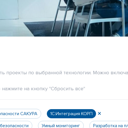
ить проекты по выбранной технологии. Можно включа
 нажмите на кнопку "Сбросить все"
опасности САКУРА
1С:Интеграция КОРП
 безопасности
Умный мониторинг
Разработка на п