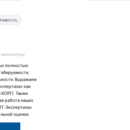
йчивость
-архитектуры
ых полностью
табируемости,
ьности. Выражаем
спертиза» как
я КОРП. Также
ая работа наших
ИТ-Экспертиза»
льной оценки.