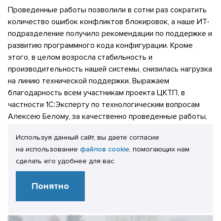
Проведенные работы позволили в сотни раз сократить
количество ошибок конфликтов блокировок, а наше ИТ-
подразделение получило рекомендации по поддержке и
развитию программного кода конфигурации. Кроме
этого, в целом возросла стабильность и
производительность нашей системы, снизилась нагрузка
на линию технической поддержки. Выражаем
благодарность всем участникам проекта ЦКТП, в
частности 1С:Эксперту по технологическим вопросам
Алексею Белому, за качественно проведенные работы,
оперативность и внимание к деталям. Планируем
Используя данный сайт, вы даете согласие
продолжать сотрудничество с компанией ООО «ИТ-
на использование
файлов cookie
, помогающих нам
Экспертиза» и в будущем.
сделать его удобнее для вас.
Посмотреть отзыв полностью
Понятно