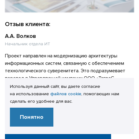
Отзыв клиента:
А.А. Волков
Начальник отдела ИТ
Проект направлен на модернизацию архитектуры
информационных систем, связанную с обеспечением
технологического суверенитета. Это подразумевает
перевод в Управляющей компании ООО «ТаграС-
Холдинг» серверной составляющей информационной
Используя данный сайт, вы даете согласие
системы (далее «ИС») 1С:Зарплата и управление
на использование
файлов cookie
, помогающих нам
персоналом 8. КОРП (далее «1С:ЗУП») на отечественные
сделать его удобнее для вас.
решения ОС Astra Linux и СУБД PostgreSQL. Проект
завершен успешно. Все поставленные задачи решены.
Понятно
Начало промышленной эксплуатации — июль 2023 года.