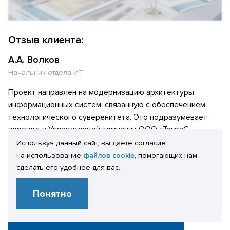
Отзыв клиента:
А.А. Волков
Начальник отдела ИТ
Проект направлен на модернизацию архитектуры
информационных систем, связанную с обеспечением
технологического суверенитета. Это подразумевает
перевод в Управляющей компании ООО «ТаграС-
Холдинг» серверной составляющей информационной
Используя данный сайт, вы даете согласие
системы (далее «ИС») 1С:Зарплата и управление
на использование
файлов cookie
, помогающих нам
персоналом 8. КОРП (далее «1С:ЗУП») на отечественные
сделать его удобнее для вас.
решения ОС Astra Linux и СУБД PostgreSQL. Проект
завершен успешно. Все поставленные задачи решены.
Понятно
Начало промышленной эксплуатации — июль 2023 года.