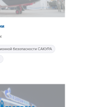
ии
:
ионной безопасности САКУРА
П