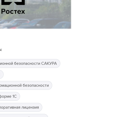
:
ионной безопасности САКУРА
П
рмационной безопасности
форме 1С
поративная лицензия