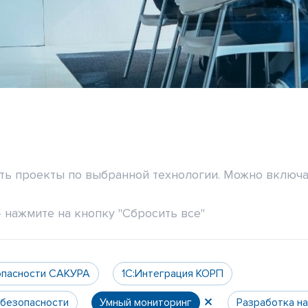
ить проекты по выбранной технологии. Можно включа
 нажмите на кнопку "Сбросить все"
опасности САКУРА
1С:Интеграция КОРП
 безопасности
Умный мониторинг
Разработка н