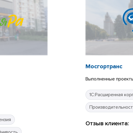
Мосгортранс
Выполненные проекты
1С:Расширенная кор
Производительност
ензия
Отзыв клиента:
йчивость