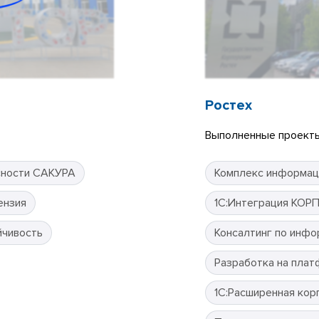
Ростех
Выполненные проекты
сности САКУРА
Комплекс информац
ензия
1С:Интеграция КОР
йчивость
Консалтинг по инфо
Разработка на плат
1С:Расширенная кор