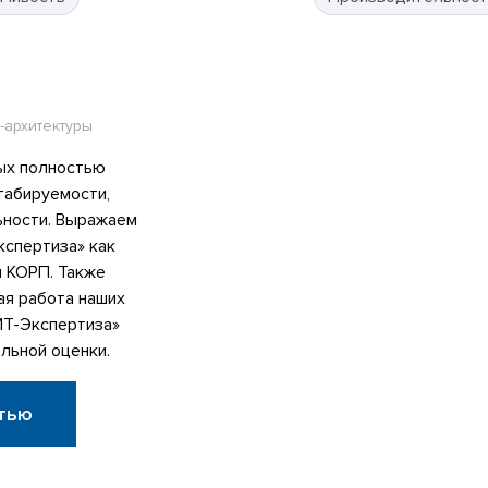
-архитектуры
ых полностью
табируемости,
ьности. Выражаем
спертиза» как
я КОРП. Также
ая работа наших
ИТ-Экспертиза»
льной оценки.
тью