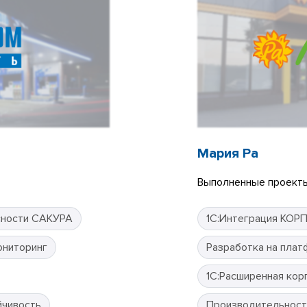
Мария Ра
Выполненные проекты
сности САКУРА
1С:Интеграция КОР
ониторинг
Разработка на плат
1С:Расширенная кор
йчивость
Производительност