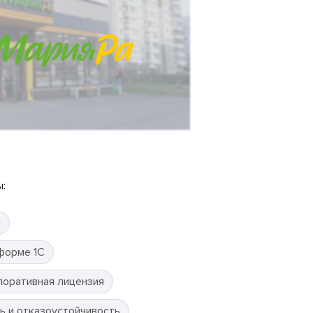
:
П
форме 1С
поративная лицензия
ь и отказоустойчивость