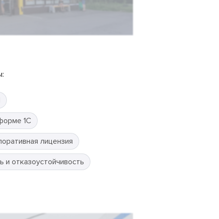
:
П
форме 1С
поративная лицензия
ь и отказоустойчивость