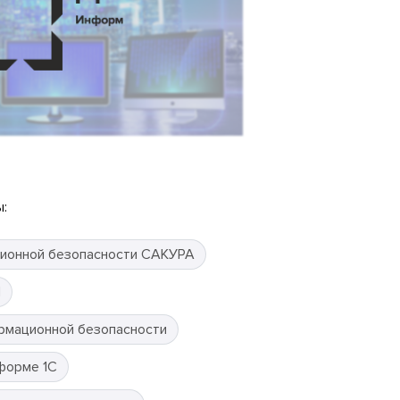
:
ионной безопасности САКУРА
П
рмационной безопасности
форме 1С