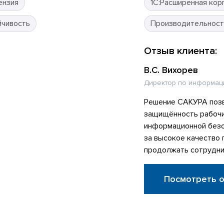
ензия
1С:Расширенная кор
йчивость
Производительност
Отзыв клиента:
В.С. Вихорев
Директор по информац
Решение САКУРА позв
защищённость рабочи
информационной безо
за высокое качество
продолжать сотрудни
Посмотреть 