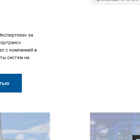
кспертиза» за
гортранс»
о с компанией в
ты систем на
тью