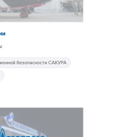
ии
:
ионной безопасности САКУРА
П