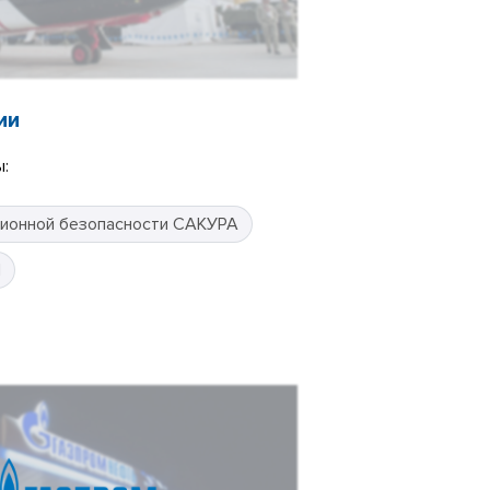
ии
:
ионной безопасности САКУРА
П