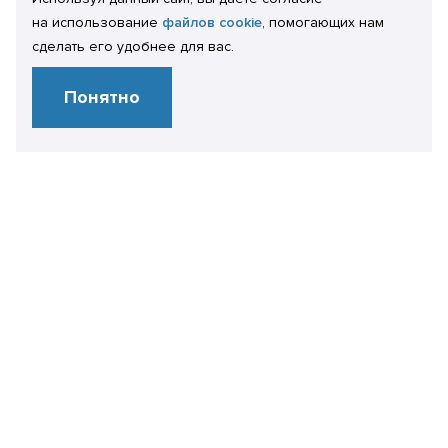
на использование
файлов cookie
, помогающих нам
сделать его удобнее для вас.
Понятно
Свяжитесь
с нами
+7 499 450 28 86
info@it-expertise.ru
119435 г. Москва,
ул. Малая Пироговская, 16