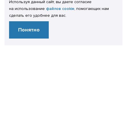
Используя данный сайт, вы даете согласие
на использование
файлов cookie
, помогающих нам
сделать его удобнее для вас.
Понятно
Свяжитесь
с нами
+7 499 450 28 86
info@it-expertise.ru
119435 г. Москва,
ул. Малая Пироговская, 16