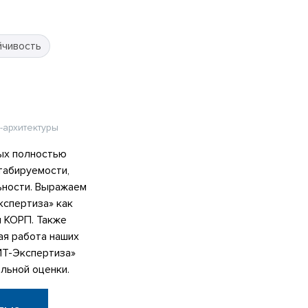
йчивость
-архитектуры
ых полностью
табируемости,
ьности. Выражаем
спертиза» как
я КОРП. Также
ая работа наших
ИТ-Экспертиза»
льной оценки.