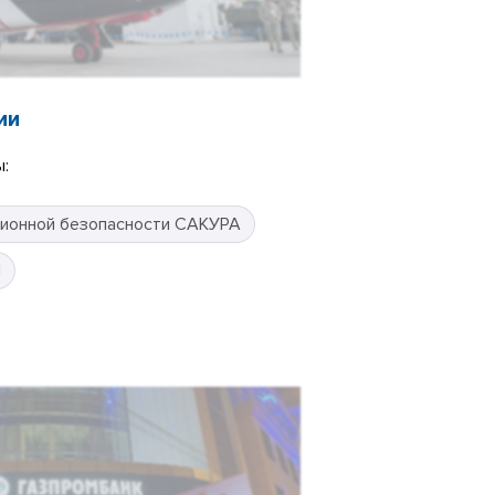
ии
:
ионной безопасности САКУРА
П