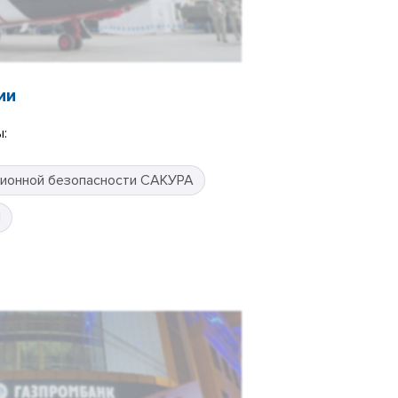
ии
:
ионной безопасности САКУРА
П