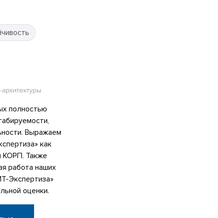
йчивость
-архитектуры
ых полностью
табируемости,
ьности. Выражаем
спертиза» как
я КОРП. Также
ая работа наших
ИТ-Экспертиза»
льной оценки.