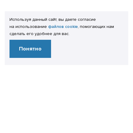
Используя данный сайт, вы даете согласие
на использование
файлов cookie
, помогающих нам
сделать его удобнее для вас.
Понятно
Свяжитесь
с нами
+7 499 450 28 86
info@it-expertise.ru