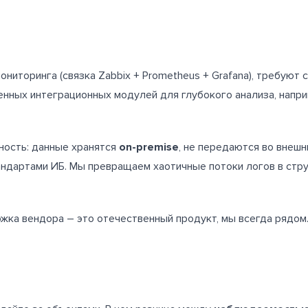
ониторинга (связка Zabbix + Prometheus + Grafana), требуют
нных интеграционных модулей для глубокого анализа, наприм
ность: данные хранятся
on-
premise
, не передаются во внеш
андартами ИБ. Мы превращаем хаотичные потоки логов в стр
жка вендора – это отечественный продукт, мы всегда рядом