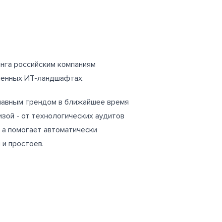
инга российским компаниям
ленных ИТ-ландшафтах.
главным трендом в ближайшее время
изой - от технологических аудитов
 а помогает автоматически
 и простоев.