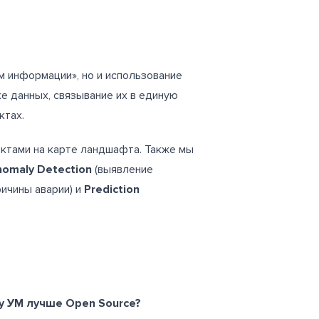
м информации», но и использование
е данных, связывание их в единую
ктах.
ектами на карте ландшафта. Также мы
nomaly
Detection
(выявление
ичины аварии) и
Prediction
у УМ лучше
Open
Source?