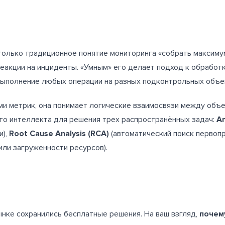
только традиционное понятие мониторинга «собрать максиму
еакции на инциденты. «Умным» его делает подход к обработк
выполнение любых операции на разных подконтрольных объе
ми метрик, она понимает логические взаимосвязи между объ
го интеллекта для решения трех распространённых задач:
A
и),
Root
Cause
Analysis (RCA)
(автоматический поиск первопр
или загруженности ресурсов).
рынке сохранились бесплатные решения. На ваш взгляд,
почем