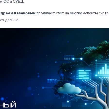
им ОС и СУБД.
ндреем Казаковым
проливает свет на многие аспекты систе
ся дальше.