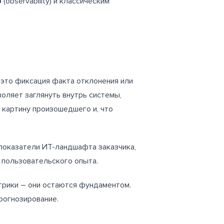
ю
(observability) и классическим
это фиксация факта отклонения или
воляет заглянуть внутрь системы,
 картину произошедшего и, что
показатели ИТ-ландшафта заказчика,
 пользовательского опыта.
трики – они остаются фундаментом.
рогнозирование.