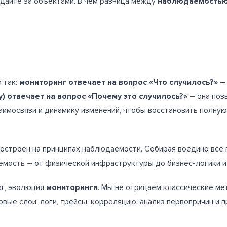
юдайте за объектами. В чем разница между
наблюдаемость
 так:
мониторинг отвечает на вопрос «Что случилось?»
– 
ty) отвечает на вопрос «Почему это случилось?»
– она поз
заимосвязи и динамику изменений, чтобы восстановить полную
остроен на принципах наблюдаемости. Собирая воедино все 
мость – от физической инфраструктуры до бизнес-логики и
г, эволюция
мониторинга
. Мы не отрицаем классические ме
вые слои: логи, трейсы, корреляцию, анализ первопричин и п