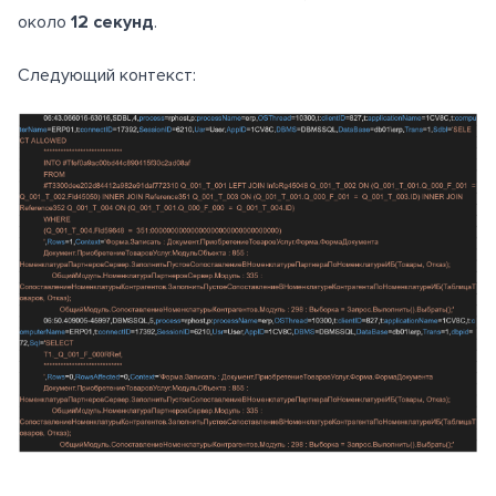
около
12 секунд
.
Следующий контекст: