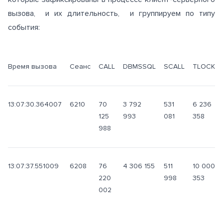
вызова, и их длительность, и группируем по типу
события:
Время вызова
Сеанс
CALL
DBMSSQL
SCALL
TLOCK
13:07:30.364007
6210
70
3 792
531
6 236
125
993
081
358
988
13:07:37.551009
6208
76
4 306 155
511
10 000
220
998
353
002