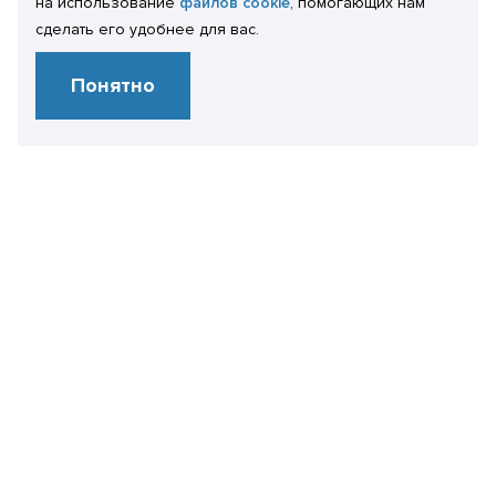
на использование
файлов cookie
, помогающих нам
сделать его удобнее для вас.
Понятно
Свяжитесь
с нами
+7 499 450 28 86
info@it-expertise.ru
119435 г. Москва,
ул. Малая Пироговская, 16