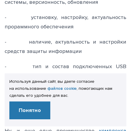
системы, версионность, обновления
- установку, настройку, актуальность
прораммного обеспечения
- наличие, актуальность и настройки
средств защиты информации
- тип и состав подключенных USB
устройств
Используя данный сайт, вы даете согласие
на использование
файлов cookie
, помогающих нам
- запущенные в операционной системе
сделать его удобнее для вас.
процессы
Понятно
- Logon/logoff пользователей
Ну, и еще одно преимущество
комплекса