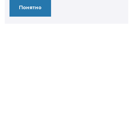
Понятно
Свяжитесь
с нами
+7 499 450 28 86
info@it-expertise.ru
119435 г. Москва,
ул. Малая Пироговская, 16
Контакты