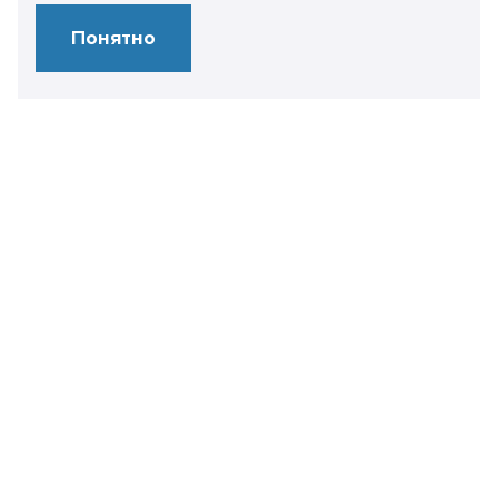
Понятно
Свяжитесь
с нами
+7 499 450 28 86
info@it-expertise.ru
119435 г. Москва,
ул. Малая Пироговская, 16
Контакты