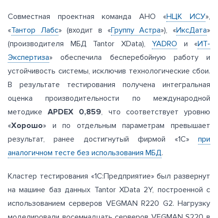
Совместная проектная команда АНО «
НЦК ИСУ
»,
«
Тантор Лабс
» (входит в «
Группу Астра
»), «
ИксДата
»
(производителя МБД Tantor XData),
YADRO
и «
ИТ-
Экспертиза
» обеспечила бесперебойную работу и
устойчивость системы, исключив технологические сбои.
В результате тестирования получена интегральная
оценка производительности по международной
методике
APDEX 0,859
, что соответствует уровню
«
Хорошо
» и по отдельным параметрам превышает
результат, ранее достигнутый фирмой «1С»
при
аналогичном тесте без использования МБД
.
Кластер тестирования «1С:Предприятие» был развернут
на машине баз данных Tantor XData 2Y, построенной с
использованием серверов VEGMAN R220 G2. Нагрузку
моделировали восемнадцать серверов VEGMAN S220 в