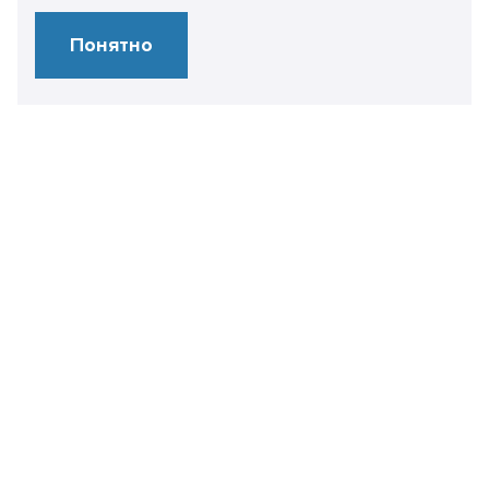
Понятно
Свяжитесь
с нами
+7 499 450 28 86
info@it-expertise.ru
119435 г. Москва,
ул. Малая Пироговская, 16
Контакты