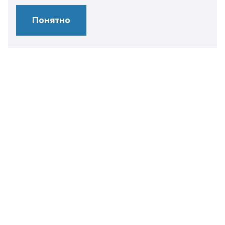
Понятно
Свяжитесь
с нами
+7 499 450 28 86
info@it-expertise.ru
119435 г. Москва,
ул. Малая Пироговская, 16
Контакты