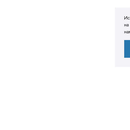
Ис
на
на
*
Ваше имя
Организация