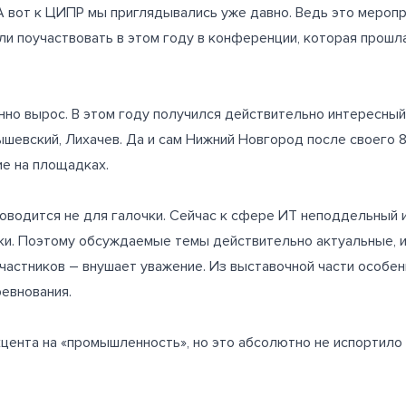
А вот к ЦИПР мы приглядывались уже давно. Ведь это мероп
и поучаствовать в этом году в конференции, которая прошл
нно вырос. В этом году получился действительно интересны
нышевский, Лихачев. Да и сам Нижний Новгород после своего
е на площадках.
оводится не для галочки. Сейчас к сфере ИТ неподдельный и
ки. Поэтому обсуждаемые темы действительно актуальные, и
частников – внушает уважение. Из выставочной части особен
евнования.
акцента на «промышленность», но это абсолютно не испортил