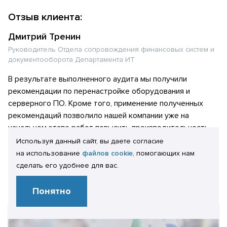
Отзыв клиента:
Дмитрий Тренин
Руководитель Отдела сопровождения финансовых систем и
документооборота Департамента ИТ
В результате выполненного аудита мы получили
рекомендации по перенастройке оборудования и
серверного ПО. Кроме того, применение полученных
рекомендаций позволило нашей компании уже на
начальном этапе работ повысить производительность
используемых решений.
Используя данный сайт, вы даете согласие
на использование
файлов cookie
, помогающих нам
сделать его удобнее для вас.
Посмотреть отзыв полностью
Понятно