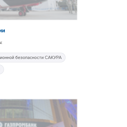
ии
:
ионной безопасности САКУРА
П