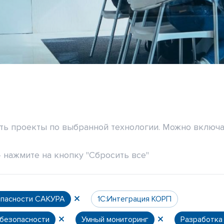
ить проекты по выбранной технологии. Можно включа
 нажмите на кнопку "Сбросить все"
опасности САКУРА
1С:Интеграция КОРП
 безопасности
Умный мониторинг
Разработка