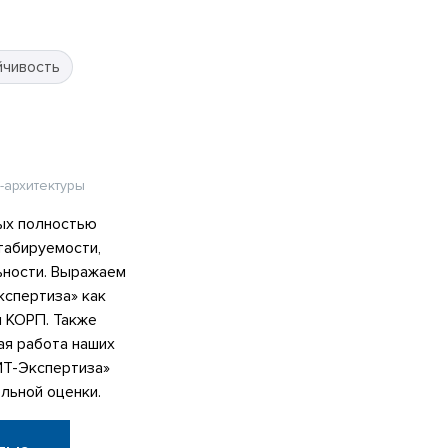
йчивость
-архитектуры
ых полностью
табируемости,
ьности. Выражаем
спертиза» как
я КОРП. Также
ая работа наших
ИТ-Экспертиза»
льной оценки.