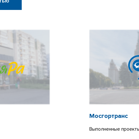
тью
Мосгортранс
Выполненные проекты