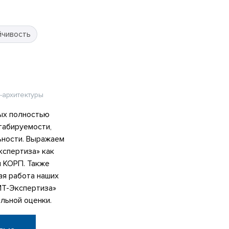
йчивость
-архитектуры
ых полностью
табируемости,
ьности. Выражаем
спертиза» как
я КОРП. Также
ая работа наших
ИТ-Экспертиза»
льной оценки.