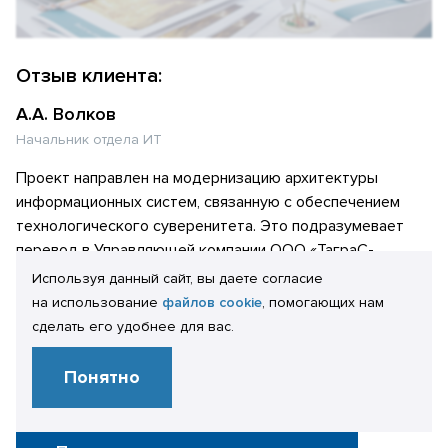
Отзыв клиента:
А.А. Волков
Начальник отдела ИТ
Проект направлен на модернизацию архитектуры
информационных систем, связанную с обеспечением
технологического суверенитета. Это подразумевает
перевод в Управляющей компании ООО «ТаграС-
Холдинг» серверной составляющей информационной
Используя данный сайт, вы даете согласие
системы (далее «ИС») 1С:Зарплата и управление
на использование
файлов cookie
, помогающих нам
персоналом 8. КОРП (далее «1С:ЗУП») на отечественные
сделать его удобнее для вас.
решения ОС Astra Linux и СУБД PostgreSQL. Проект
завершен успешно. Все поставленные задачи решены.
Понятно
Начало промышленной эксплуатации — июль 2023 года.