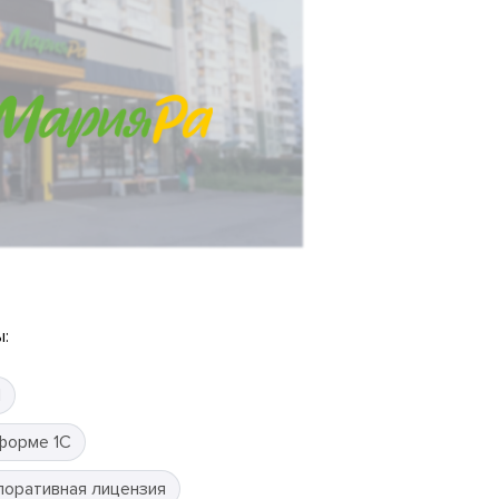
:
П
форме 1С
поративная лицензия