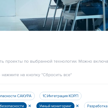
ить проекты по выбранной технологии. Можно включа
 нажмите на кнопку "Сбросить все"
опасности САКУРА
1С:Интеграция КОРП
 безопасности
Умный мониторинг
Разработка