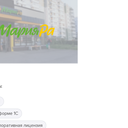
:
П
форме 1С
поративная лицензия