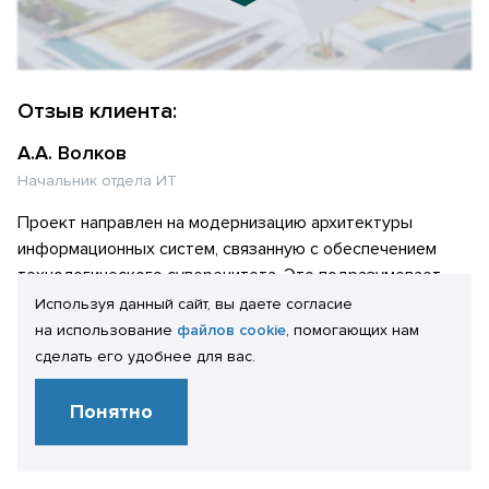
Отзыв клиента:
А.А. Волков
Начальник отдела ИТ
Проект направлен на модернизацию архитектуры
информационных систем, связанную с обеспечением
технологического суверенитета. Это подразумевает
перевод в Управляющей компании ООО «ТаграС-
Используя данный сайт, вы даете согласие
Холдинг» серверной составляющей информационной
на использование
файлов cookie
, помогающих нам
системы (далее «ИС») 1С:Зарплата и управление
сделать его удобнее для вас.
персоналом 8. КОРП (далее «1С:ЗУП») на отечественные
решения ОС Astra Linux и СУБД PostgreSQL. Проект
Понятно
завершен успешно. Все поставленные задачи решены.
Начало промышленной эксплуатации — июль 2023 года.