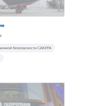
ии
:
ионной безопасности САКУРА
П