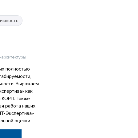
йчивость
-архитектуры
ых полностью
табируемости,
ьности. Выражаем
спертиза» как
я КОРП. Также
ая работа наших
ИТ-Экспертиза»
льной оценки.