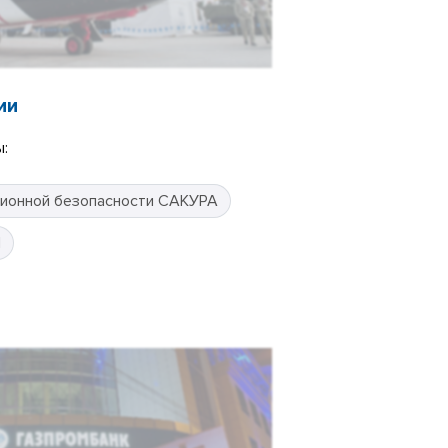
ии
:
ионной безопасности САКУРА
П