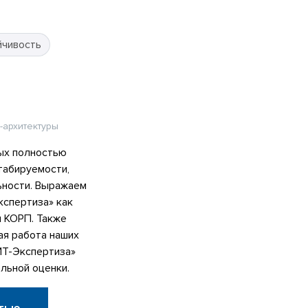
йчивость
-архитектуры
ых полностью
табируемости,
ьности. Выражаем
спертиза» как
я КОРП. Также
ая работа наших
ИТ-Экспертиза»
льной оценки.