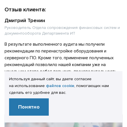
Отзыв клиента:
Дмитрий Тренин
Руководитель Отдела сопровождения финансовых систем и
документооборота Департамента ИТ
В результате выполненного аудита мы получили
рекомендации по перенастройке оборудования и
серверного ПО. Кроме того, применение полученных
рекомендаций позволило нашей компании уже на
начальном этапе работ повысить производительность
используемых решений.
Используя данный сайт, вы даете согласие
на использование
файлов cookie
, помогающих нам
сделать его удобнее для вас.
Посмотреть отзыв полностью
Понятно