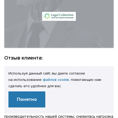
Отзыв клиента:
Богомолов М.В.
Используя данный сайт, вы даете согласие
Генеральный директор
на использование
файлов cookie
, помогающих нам
Проведенные работы позволили в сотни раз сократить
сделать его удобнее для вас.
количество ошибок конфликтов блокировок, а наше ИТ-
подразделение получило рекомендации по поддержке и
Понятно
развитию программного кода конфигурации. Кроме
этого, в целом возросла стабильность и
производительность нашей системы, снизилась нагрузка